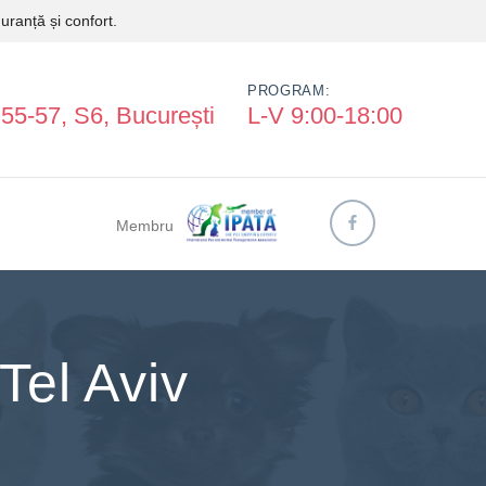
uranță și confort.
PROGRAM:
 55-57, S6, București
L-V 9:00-18:00
Membru
 Tel Aviv