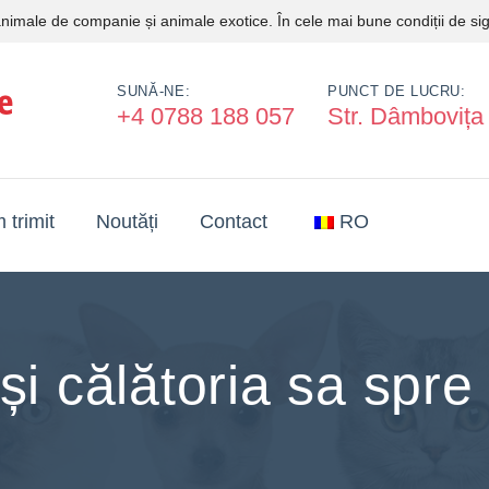
e animale de companie și animale exotice. În cele mai bune condiții de sig
SUNĂ-NE:
PUNCT DE LUCRU:
+4 0788 188 057
Str. Dâmbovița
 trimit
Noutăți
Contact
RO
și călătoria sa spre